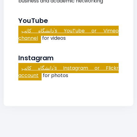
business and academic networking
YouTube
دانشگاه كاتب's YouTube or Vimeo
channel
for videos
Instagram
دانشگاه كاتب's Instagram or Flickr
account
for photos