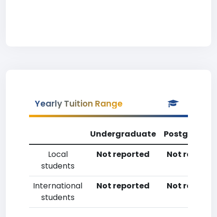
Yearly Tuition Range
Undergraduate
Postgradua
Local
Not reported
Not reporte
students
International
Not reported
Not reporte
students