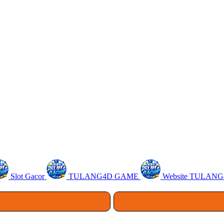
Slot Gacor
TULANG4D GAME
Website TULAN