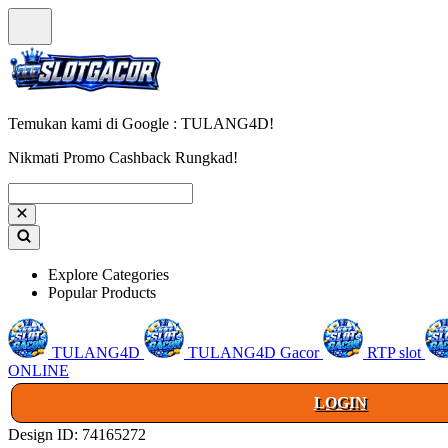
Temukan kami di Google : TULANG4D!
Nikmati Promo Cashback Rungkad!
Explore Categories
Popular Products
TULANG4D
TULANG4D Gacor
RTP slot
ONLINE
LOGIN
Design ID: 74165272