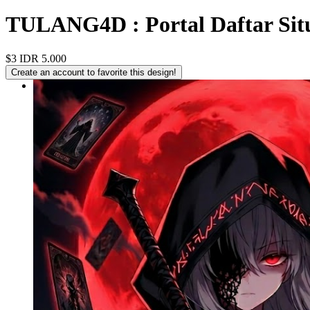
TULANG4D : Portal Daftar Situ
$3
IDR 5.000
Create an account to favorite this design!