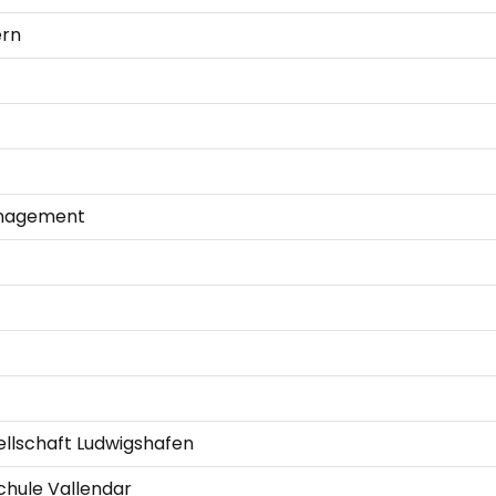
ern
anagement
ellschaft Ludwigshafen
chule Vallendar