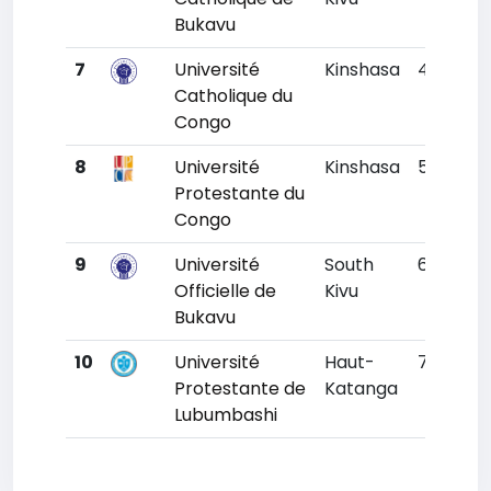
Bukavu
7
Université
Kinshasa
4
104
Catholique du
Congo
8
Université
Kinshasa
5
10
Protestante du
Congo
9
Université
South
6
104
Officielle de
Kivu
Bukavu
10
Université
Haut-
7
110
Protestante de
Katanga
Lubumbashi