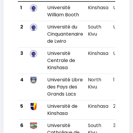
1
Université
Kinshasa
Un
Un
William Booth
2
Université du
South
Un
Un
Cinquantenaire
Kivu
de Lwiro
3
Université
Kinshasa
Un
Un
Centrale de
Kinshasa
4
Université Libre
North
1
79
des Pays des
Kivu
Grands Lacs
5
Université de
Kinshasa
2
82
Kinshasa
6
Université
South
3
99
Catholique de
Kivu