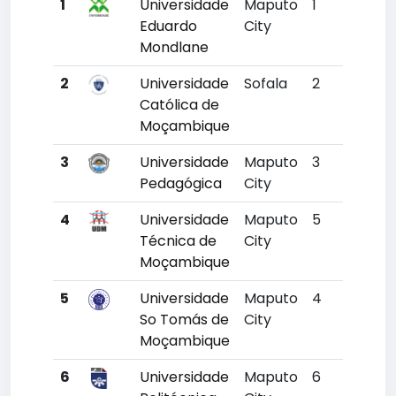
1
Universidade
Maputo
1
3180
Eduardo
City
Mondlane
2
Universidade
Sofala
2
6367
Católica de
Moçambique
3
Universidade
Maputo
3
6924
Pedagógica
City
4
Universidade
Maputo
5
9841
Técnica de
City
Moçambique
5
Universidade
Maputo
4
10203
So Tomás de
City
Moçambique
6
Universidade
Maputo
6
10360