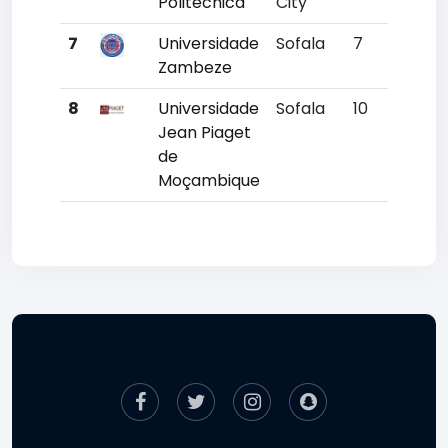
Politécnica
City
7
Universidade
Sofala
7
10400
Zambeze
8
Universidade
Sofala
10
11981
Jean Piaget
de
Moçambique