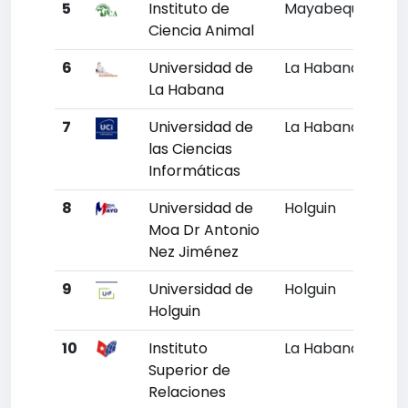
5
Instituto de
Mayabeque
Un
Ciencia Animal
6
Universidad de
La Habana
1
La Habana
7
Universidad de
La Habana
5
las Ciencias
Informáticas
8
Universidad de
Holguin
6
Moa Dr Antonio
Nez Jiménez
9
Universidad de
Holguin
12
Holguin
10
Instituto
La Habana
16
Superior de
Relaciones