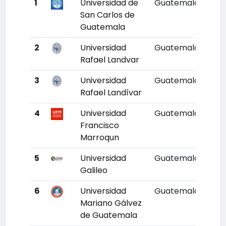
1
Universidad de
Guatemala
1
San Carlos de
Guatemala
2
Universidad
Guatemala
2
Rafael Landvar
3
Universidad
Guatemala
2
Rafael Landívar
4
Universidad
Guatemala
3
Francisco
Marroqun
5
Universidad
Guatemala
4
Galileo
6
Universidad
Guatemala
5
Mariano Gálvez
de Guatemala