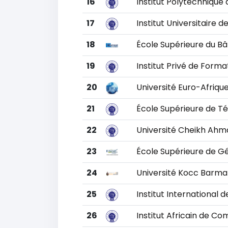
16
Institut Polytechnique
17
Institut Universitaire 
18
École Supérieure du B
19
Institut Privé de Form
20
Université Euro-Afriqu
21
École Supérieure de 
22
Université Cheikh Ah
23
École Supérieure de G
24
Université Kocc Barma 
25
Institut Internationa
26
Institut Africain de C