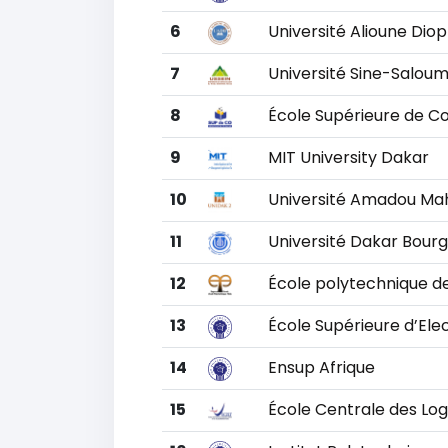
6
Université Alioune Di
7
Université Sine-Saloum
8
École Supérieure de 
9
MIT University Dakar
10
Université Amadou M
11
Université Dakar Bour
12
École polytechnique de
13
École Supérieure d’Elec
14
Ensup Afrique
15
École Centrale des Log