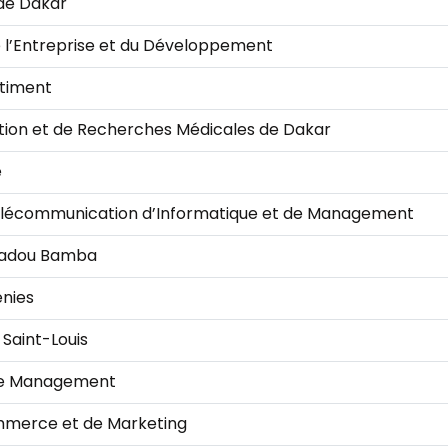
 de Dakar
de l’Entreprise et du Développement
âtiment
ation et de Recherches Médicales de Dakar
e
Télécommunication d’Informatique et de Management
madou Bamba
énies
Saint-Louis
l de Management
ommerce et de Marketing