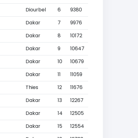
Diourbel
6
9380
Dakar
7
9976
Dakar
8
10172
Dakar
9
10647
Dakar
10
10679
Dakar
11
11059
Thies
12
11676
Dakar
13
12267
Dakar
14
12505
Dakar
15
12554