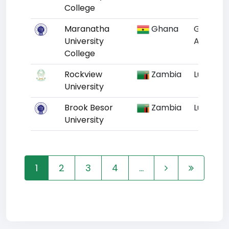
College
Maranatha
Ghana
Greater
University
Accra
College
Rockview
Zambia
Lusaka
University
Brook Besor
Zambia
Lusaka
University
1
2
3
4
...