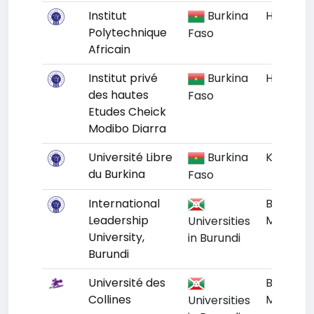
Institut
Burkina
Houet
Polytechnique
Faso
Africain
Institut privé
Burkina
Houet
des hautes
Faso
Etudes Cheick
Modibo Diarra
Université Libre
Burkina
Kadiogo
du Burkina
Faso
International
Bujumbu
Leadership
Mairie
Universities
University,
in Burundi
Burundi
Université des
Bujumbu
Collines
Mairie
Universities