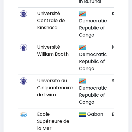
in Burundi
Université
Kinshasa
Centrale de
Democratic
Kinshasa
Republic of
Congo
Université
Kinshasa
William Booth
Democratic
Republic of
Congo
Université du
South Ki
Cinquantenaire
Democratic
de Lwiro
Republic of
Congo
École
Gabon
Estuaire
Supérieure de
la Mer