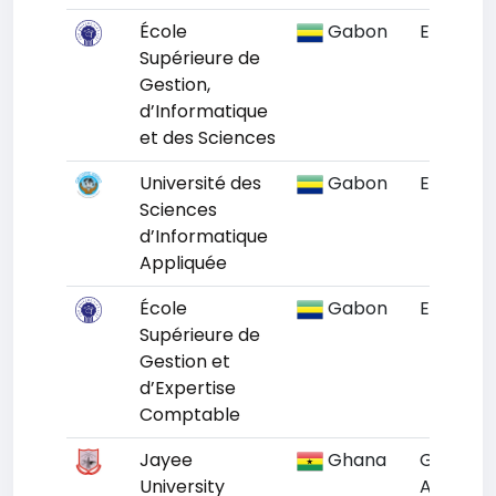
École
Gabon
Estuaire
Supérieure de
Gestion,
d’Informatique
et des Sciences
Université des
Gabon
Estuaire
Sciences
d’Informatique
Appliquée
École
Gabon
Estuaire
Supérieure de
Gestion et
d’Expertise
Comptable
Jayee
Ghana
Greater
University
Accra