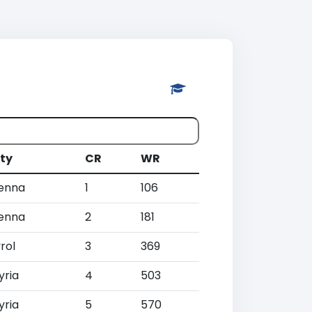
ty
CR
WR
enna
1
106
enna
2
181
rol
3
369
yria
4
503
yria
5
570