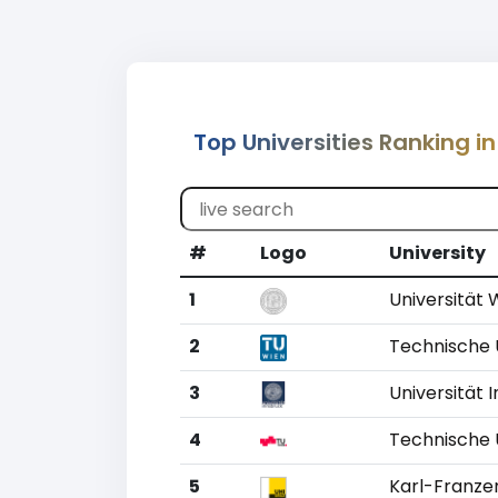
Top Universities Ranking in
#
Logo
University
1
Universität 
2
Technische 
3
Universität 
4
Technische 
5
Karl-Franze