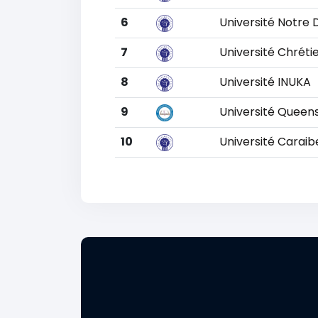
6
Université Notre 
7
Université Chréti
8
Université INUKA
9
Université Queen
10
Université Caraib