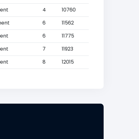
ent
4
10760
ment
6
11562
ent
6
11775
ent
7
11923
ent
8
12015