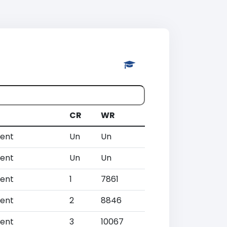
CR
WR
ent
Un
Un
ent
Un
Un
ent
1
7861
ent
2
8846
ent
3
10067