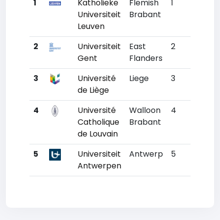
1
Katholieke
Flemish
1
81
Universiteit
Brabant
Leuven
2
Universiteit
East
2
167
Gent
Flanders
3
Université
Liege
3
231
de Liège
4
Université
Walloon
4
258
Catholique
Brabant
de Louvain
5
Universiteit
Antwerp
5
407
Antwerpen