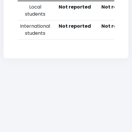
Local
Not reported
Not reporte
students
International
Not reported
Not reporte
students