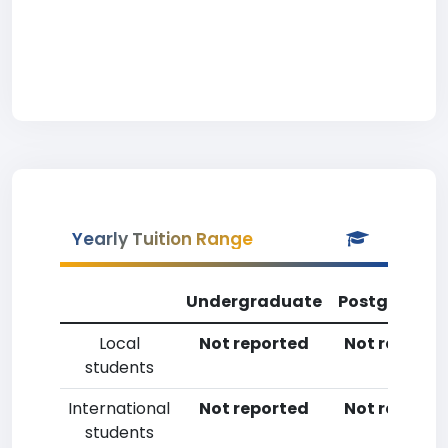
Yearly Tuition Range
Undergraduate
Postgradua
Local
Not reported
Not reporte
students
International
Not reported
Not reporte
students