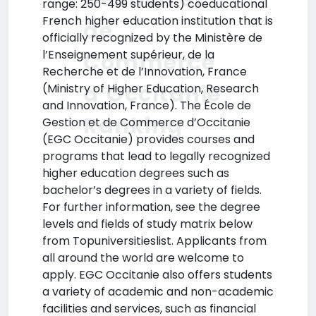
range: 250-499 students) coeducational
French higher education institution that is
de
officially recognized by the Ministère de
l’Enseignement supérieur, de la
Commerce
Recherche et de l’Innovation, France
d’Occitanie
(Ministry of Higher Education, Research
and Innovation, France). The École de
Ranking
Gestion et de Commerce d’Occitanie
(EGC Occitanie) provides courses and
programs that lead to legally recognized
higher education degrees such as
bachelor’s degrees in a variety of fields.
For further information, see the degree
levels and fields of study matrix below
from Topuniversitieslist. Applicants from
all around the world are welcome to
apply. EGC Occitanie also offers students
a variety of academic and non-academic
facilities and services, such as financial