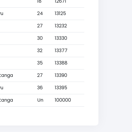
18
12671
vu
24
13125
27
13232
30
13330
32
13377
35
13388
tanga
27
13390
vu
36
13395
tanga
Un
100000