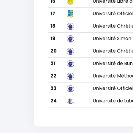
16
Université Libre 
17
Université Offici
18
Université Chréti
19
Université Simo
20
Université Chrét
21
Université de Bun
22
Université Métho
23
Université Officie
24
Université de Lu