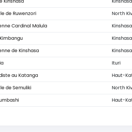
de Kinshasa
Kinshasa
elle de Ruwenzori
North Ki
enne Cardinal Malula
Kinshasa
n Kimbangu
Kinshasa
ienne de Kinshasa
Kinshasa
ia
Ituri
diste au Katanga
Haut-Ka
lle de Semuliki
North Ki
bumbashi
Haut-Ka