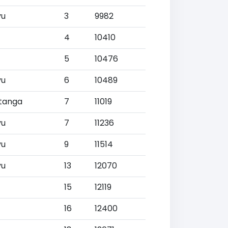
vu
3
9982
4
10410
5
10476
vu
6
10489
tanga
7
11019
vu
7
11236
vu
9
11514
vu
13
12070
15
12119
16
12400