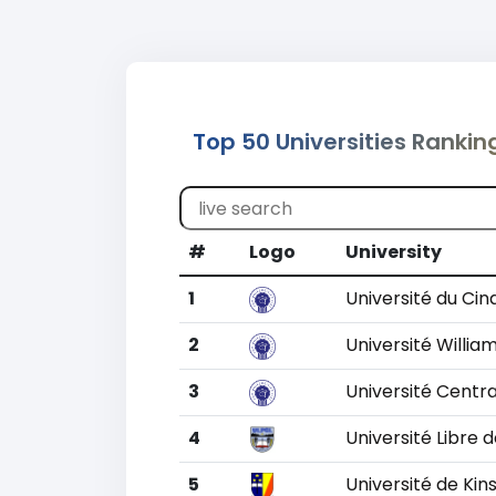
Top 50 Universities Ranki
#
Logo
University
1
Université du Cin
2
Université Willia
3
Université Centr
4
Université Libre 
5
Université de Kin