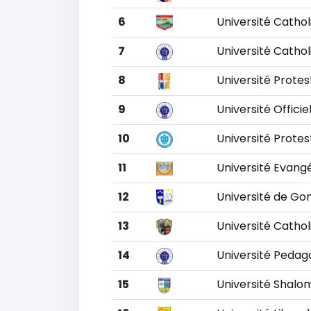
6
Université Catho
7
Université Catho
8
Université Prote
9
Université Offici
10
Université Prote
11
Université Evangé
12
Université de G
13
Université Catho
14
Université Pedag
15
Université Shalo