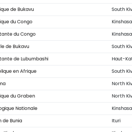
lique de Bukavu
South Ki
lique du Congo
Kinshasa
stante du Congo
Kinshasa
elle de Bukavu
South Ki
stante de Lubumbashi
Haut-Ka
lique en Afrique
South Ki
oma
North Ki
lique du Graben
North Ki
ogique Nationale
Kinshasa
m de Bunia
Ituri