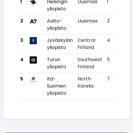
1
Helsingin
Uusimaa
1
119
yliopisto
2
Aalto-
Uusimaa
3
229
yliopisto
3
Jyväskylän
Central
4
472
yliopisto
Finland
4
Turun
Southwest
5
489
yliopisto
Finland
5
Itä-
North
7
968
Suomen
Karelia
yliopisto