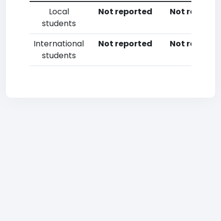
Local
Not reported
Not reporte
students
International
Not reported
Not reporte
students