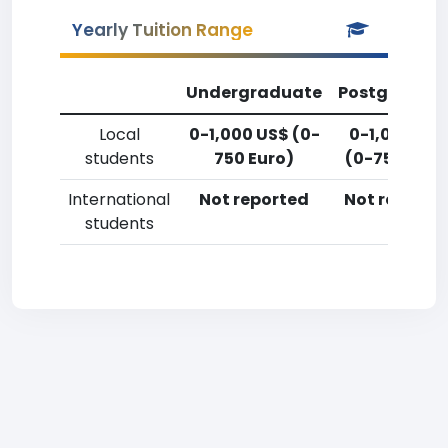
Yearly Tuition Range
Undergraduate
Postgradua
Local
0-1,000 US$ (0-
0-1,000 US
students
750 Euro)
(0-750 Euro
International
Not reported
Not reporte
students