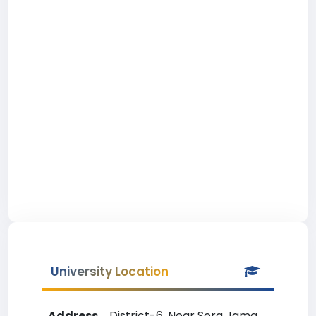
University Location
Address
District-6, Near Sera Jama,