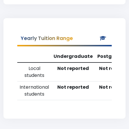
Yearly Tuition Range
Undergraduate
Postgradua
Local
Not reported
Not reporte
students
International
Not reported
Not reporte
students