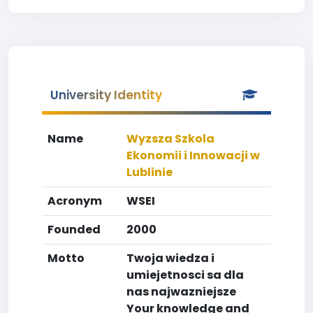
University Identity
Name
Wyzsza Szkola
Ekonomii i Innowacji w
Lublinie
Acronym
WSEI
Founded
2000
Motto
Twoja wiedza i
umiejetnosci sa dla
nas najwazniejsze
Your knowledge and