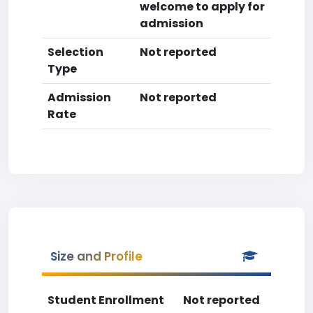
welcome to apply for
admission
Selection
Not reported
Type
Admission
Not reported
Rate
Size and Profile
Student Enrollment
Not reported