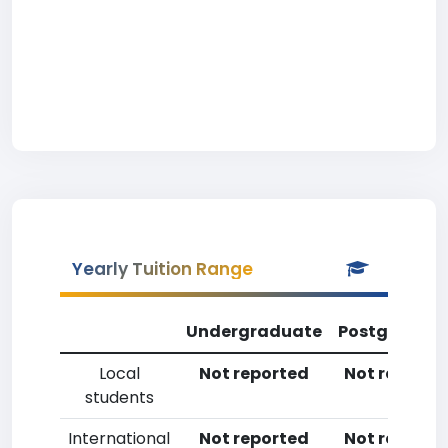
Yearly Tuition Range
Undergraduate
Postgradua
Local
Not reported
Not reporte
students
International
Not reported
Not reporte