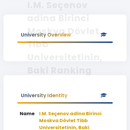
I.M. Seçenov
adina Birinci
Moskva Dövlet
University Overview
Tibb
Universitetinin,
Baki Ranking
University Identity
Name
I.M. Seçenov adina Birinci
Moskva Dövlet Tibb
Universitetinin, Baki