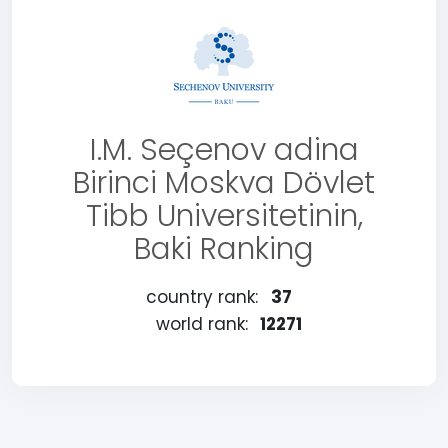
I.M. Seçenov adina
Birinci Moskva Dövlet
Tibb Universitetinin,
Baki Ranking
country rank:
37
world rank:
12271