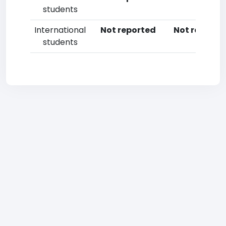
students
International
Not reported
Not reporte
students