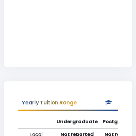
Yearly Tuition Range
Undergraduate
Postgradua
Local
Not reported
Not reporte