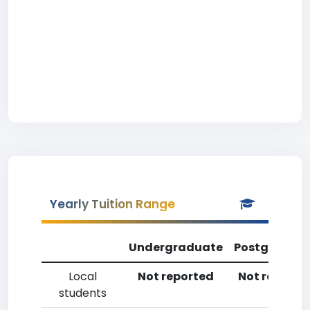
Yearly Tuition Range
Undergraduate
Postgradua
Local
Not reported
Not reporte
students