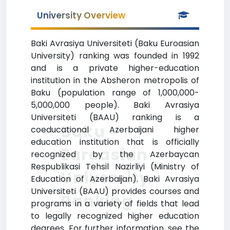
University Overview
Baki Avrasiya Universiteti (Baku Euroasian
University) ranking was founded in 1992
and is a private higher-education
institution in the Absheron metropolis of
Baku (population range of 1,000,000-
5,000,000 people). Baki Avrasiya
Universiteti (BAAU) ranking is a
Baku
coeducational Azerbaijani higher
education institution that is officially
Euroasian
recognized by the Azerbaycan
Respublikasi Tehsil Nazirliyi (Ministry of
University
Education of Azerbaijan). Baki Avrasiya
Universiteti (BAAU) provides courses and
Ranking
programs in a variety of fields that lead
to legally recognized higher education
degrees. For further information, see the