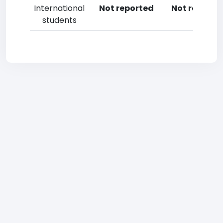
International
Not reported
Not reporte
students