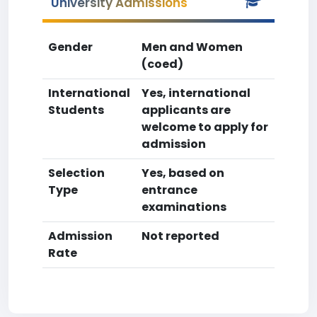
University Admissions
Gender
Men and Women
(coed)
International
Yes, international
Students
applicants are
welcome to apply for
admission
Selection
Yes, based on
Type
entrance
examinations
Admission
Not reported
Rate