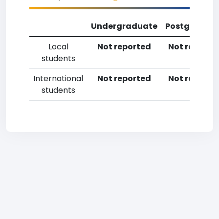
Undergraduate
Postgradua
Local
Not reported
Not reporte
students
International
Not reported
Not reporte
students