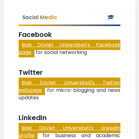
Social Media
Facebook
Baki Dövlet Universiteti's Facebook
page
for social networking
Twitter
Baki Dövlet Universiteti's Twitter
webpage
for micro-blogging and news
updates
LinkedIn
Baki Dövlet Universiteti's LinkedIn
profile
for business and academic