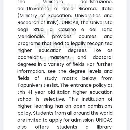
the Ministero dell’Istruzione,
degli Studi
dell’Università e della Ricerca, Italia
(Ministry of Education, Universities and
di Cassino e
Research of Italy). UNICAS, the Università
degli Studi di Cassino e del Lazio
del Lazio
Meridionale, provides courses and
Meridionale
programs that lead to legally recognized
higher education degrees like as
Ranking
bachelor’s, master’s, and doctoral
degrees in a variety of fields. For further
information, see the degree levels and
fields of study matrix below from
Topuniversitieslist. The entrance policy at
this 41-year-old Italian higher-education
school is selective. This institution of
higher learning has an open admissions
policy. Students from all around the world
are invited to apply for admission. UNICAS
also offers students a library,