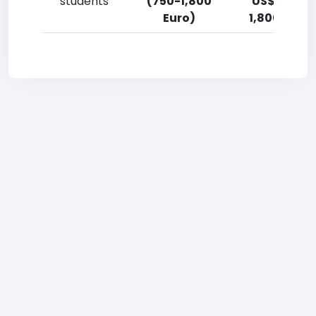
students
(750-1,800
US$ (750-
Euro)
1,800 Euro)