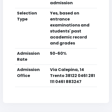
admission
Selection
Yes, based on
Type
entrance
examinations and
students' past
academic record
and grades
Admission
50-60%
Rate
Admission
Via Calepina, 14
Office
Trento 38122 0461 281
111 0461 883247