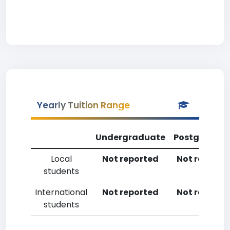
Yearly Tuition Range
Undergraduate
Postgradua
Local
Not reported
Not reporte
students
International
Not reported
Not reporte
students