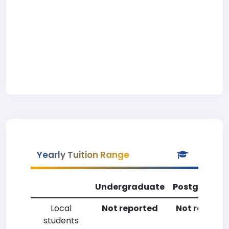
Yearly Tuition Range
Undergraduate
Postgradua
Local
Not reported
Not reporte
students