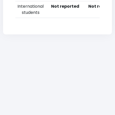
International
Not reported
Not reporte
students