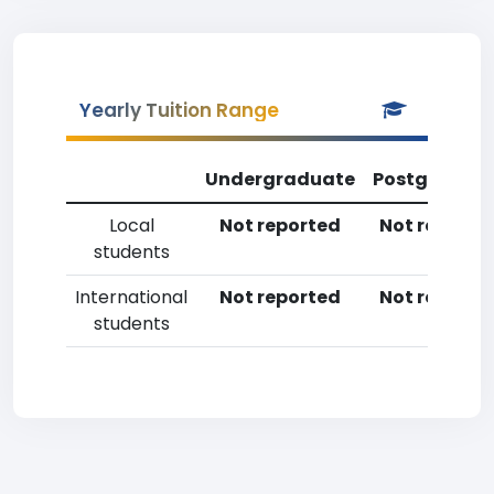
Yearly Tuition Range
Undergraduate
Postgradua
Local
Not reported
Not reporte
students
International
Not reported
Not reporte
students