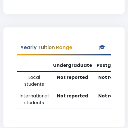
Yearly Tuition Range
Undergraduate
Postgradua
Local
Not reported
Not reporte
students
International
Not reported
Not reporte
students