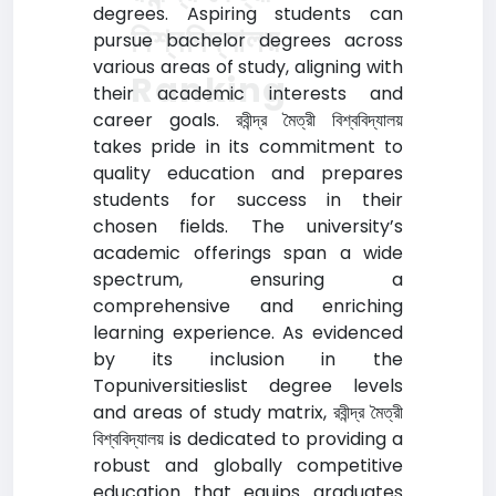
degrees. Aspiring students can
বিশ্ববিদ্যালয়
pursue bachelor degrees across
various areas of study, aligning with
Ranking
their academic interests and
career goals. রবীন্দ্র মৈত্রী বিশ্ববিদ্যালয়
takes pride in its commitment to
quality education and prepares
students for success in their
chosen fields. The university’s
academic offerings span a wide
spectrum, ensuring a
comprehensive and enriching
learning experience. As evidenced
by its inclusion in the
Topuniversitieslist degree levels
and areas of study matrix, রবীন্দ্র মৈত্রী
বিশ্ববিদ্যালয় is dedicated to providing a
robust and globally competitive
education that equips graduates