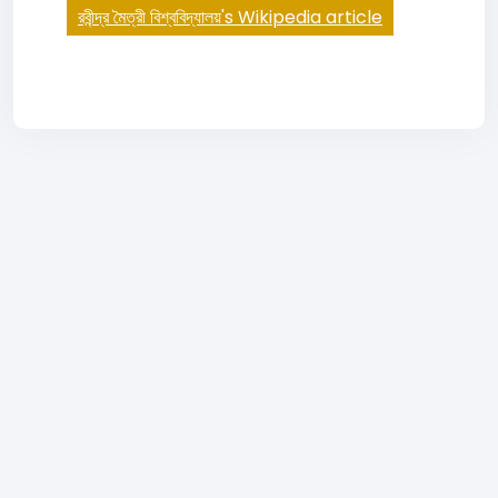
রবীন্দ্র মৈত্রী বিশ্ববিদ্যালয়'s Wikipedia article