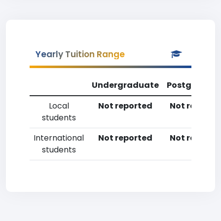
Yearly Tuition Range
Undergraduate
Postgradua
Local
Not reported
Not reporte
students
International
Not reported
Not reporte
students