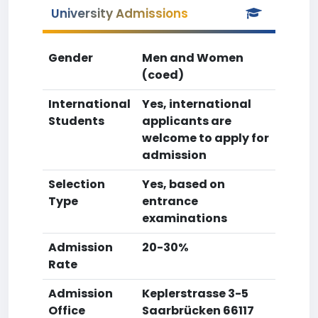
University Admissions
Gender
Men and Women
(coed)
International
Yes, international
Students
applicants are
welcome to apply for
admission
Selection
Yes, based on
Type
entrance
examinations
Admission
20-30%
Rate
Admission
Keplerstrasse 3-5
Office
Saarbrücken 66117