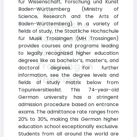
für Wissenschaft, Forschung und Kunst
The
Baden-Württemberg (Ministry of
Science, Research and the Arts of
Staatliche
Baden-Württemberg). In a variety of
fields of study, the Staatliche Hochschule
Hochschule
für Musik Trossingen (MH Trossingen)
provides courses and programs leading
für Musik
to legally recognized higher education
degrees like as bachelor’s, master’s, and
Trossingen
doctoral degrees. For further
information, see the degree levels and
Ranking
fields of study matrix below from
Topuniversitieslist. This 74-year-old
German university has a stringent
admission procedure based on entrance
exams. The admittance rate ranges from
20% to 30%, making this German higher
education school exceptionally exclusive.
Students from all around the world are