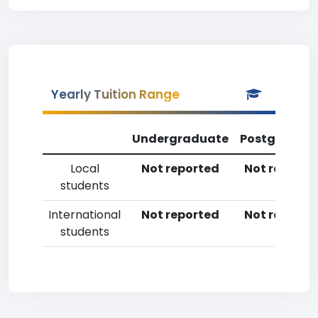
Yearly Tuition Range
Undergraduate
Postgradua
Local
Not reported
Not reporte
students
International
Not reported
Not reporte
students