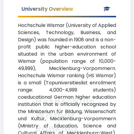
University Overview
Hochschule Wismar (University of Applied
Sciences, Technology, Business, and
Design) was founded in 1908 and is a non-
profit public higher-education school
situated in the urban environment of
Wismar (population range of 10,000-
49,999), Mecklenburg-Vorpommern.
Hochschule Wismar ranking (HS Wismar)
is a small (Topuniversitieslist enrollment
range: 4,000-4,999 students)
coeducational German higher education
Hochschule
institution that is officially recognized by
the Ministerium für Bildung, Wissenschaft
Wismar
und Kultur, Mecklenburg-Vorpommern
Ranking
(Ministry of Education, Science and
Cultural Affairs of Mecklenburg-West).