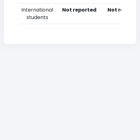
International
Not reported
Not reporte
students