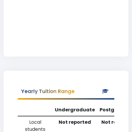
Yearly Tuition Range
Undergraduate
Postgradua
Local
Not reported
Not reporte
students