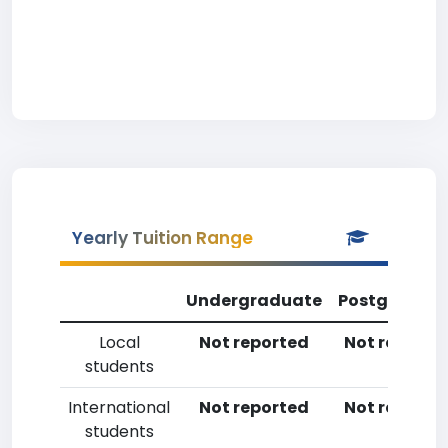
Yearly Tuition Range
Undergraduate
Postgradua
Local
Not reported
Not reporte
students
International
Not reported
Not reporte
students