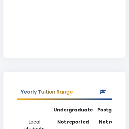
Yearly Tuition Range
Undergraduate
Postgradua
Local
Not reported
Not reporte
students