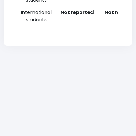
International
Not reported
Not reporte
students