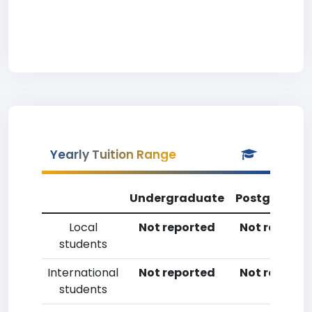
Yearly Tuition Range
Undergraduate
Postgradua
Local
Not reported
Not reporte
students
International
Not reported
Not reporte
students