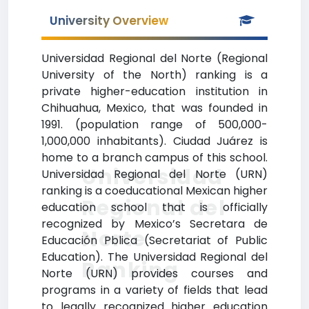
University Overview
Universidad Regional del Norte (Regional
University of the North) ranking is a
private higher-education institution in
Chihuahua, Mexico, that was founded in
1991. (population range of 500,000-
1,000,000 inhabitants). Ciudad Juárez is
home to a branch campus of this school.
Universidad
Universidad Regional del Norte (URN)
ranking is a coeducational Mexican higher
Regional del
education school that is officially
recognized by Mexico’s Secretara de
Norte
Educación Pblica (Secretariat of Public
Education). The Universidad Regional del
Ranking
Norte (URN) provides courses and
programs in a variety of fields that lead
to legally recognized higher education