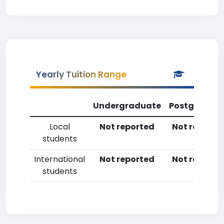
Yearly Tuition Range
Undergraduate
Postgradua
Local
Not reported
Not reporte
students
International
Not reported
Not reporte
students