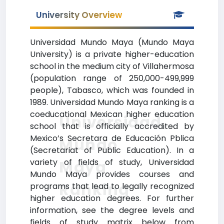
University Overview
Universidad Mundo Maya (Mundo Maya
University) is a private higher-education
school in the medium city of Villahermosa
(population range of 250,000-499,999
people), Tabasco, which was founded in
1989. Universidad Mundo Maya ranking is a
coeducational Mexican higher education
Universidad
school that is officially accredited by
Mexico’s Secretara de Educación Pblica
Mundo
(Secretariat of Public Education). In a
variety of fields of study, Universidad
Maya
Mundo Maya provides courses and
Ranking
programs that lead to legally recognized
higher education degrees. For further
information, see the degree levels and
fields of study matrix below from