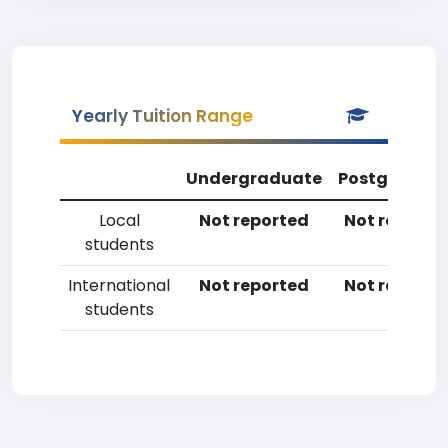
Yearly Tuition Range
Undergraduate
Postgradua
Local
Not reported
Not reporte
students
International
Not reported
Not reporte
students