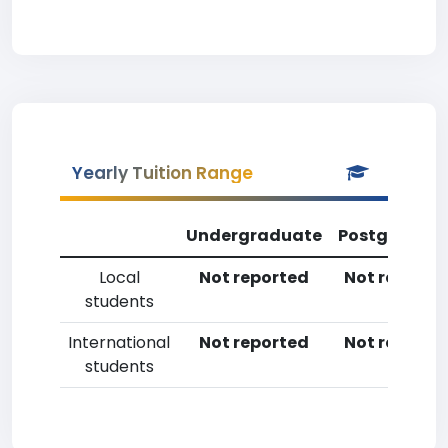
Yearly Tuition Range
Undergraduate
Postgradua
Local
Not reported
Not reporte
students
International
Not reported
Not reporte
students