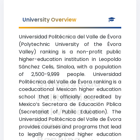
University Overview
Universidad Politécnica del Valle de Évora
(Polytechnic University of the Évora
Valley) ranking is a non-profit public
higher-education institution in Leopoldo
Sánchez Celis, Sinaloa, with a population
of 2,500-9,999 people. Universidad
Universidad
Politécnica del Valle de Évora ranking is a
coeducational Mexican higher education
Politécnica
school that is officially accredited by
Mexico’s Secretara de Educación Pblica
del Valle de
(Secretariat of Public Education). The
Universidad Politécnica del Valle de Évora
Évora
provides courses and programs that lead
to legally recognized higher education
Ranking