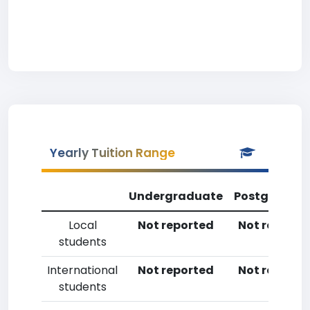
Yearly Tuition Range
Undergraduate
Postgradua
Local
Not reported
Not reporte
students
International
Not reported
Not reporte
students