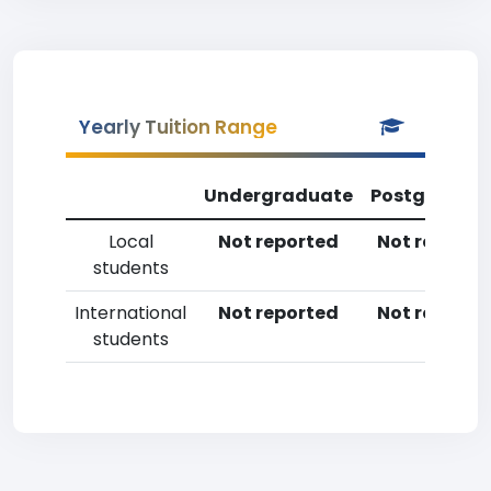
Yearly Tuition Range
Undergraduate
Postgradua
Local
Not reported
Not reporte
students
International
Not reported
Not reporte
students