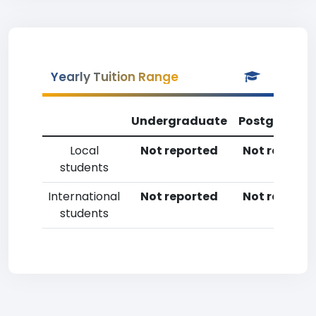
Yearly Tuition Range
Undergraduate
Postgradua
Local
Not reported
Not reporte
students
International
Not reported
Not reporte
students