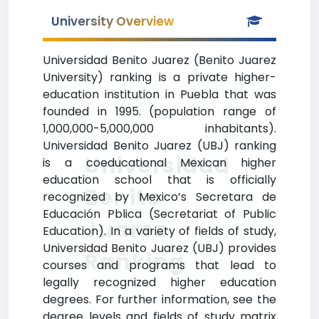
University Overview
Universidad Benito Juarez (Benito Juarez
University) ranking is a private higher-
education institution in Puebla that was
founded in 1995. (population range of
1,000,000-5,000,000 inhabitants).
Universidad Benito Juarez (UBJ) ranking
Universidad
is a coeducational Mexican higher
education school that is officially
Benito
recognized by Mexico’s Secretara de
Educación Pblica (Secretariat of Public
Juarez
Education). In a variety of fields of study,
Universidad Benito Juarez (UBJ) provides
Ranking
courses and programs that lead to
legally recognized higher education
degrees. For further information, see the
degree levels and fields of study matrix