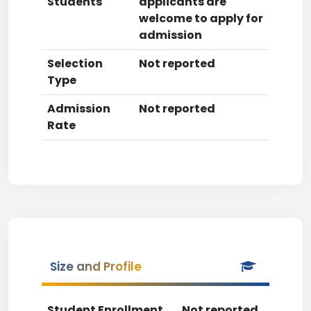
Students
applicants are
welcome to apply for
admission
Selection
Not reported
Type
Admission
Not reported
Rate
Size and Profile
Student Enrollment
Not reported