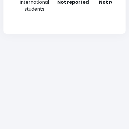
International
Not reported
Not reporte
students