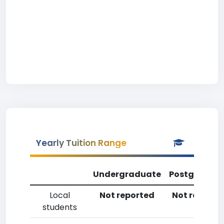
Yearly Tuition Range
Undergraduate
Postgradua
Local
Not reported
Not reporte
students